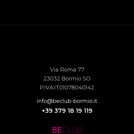
MTMB SRL
Via Roma 77
23032 Bormio SO
P.IVA:IT01078040142
info@beclub-bormio.it
+39
379 18 19 119